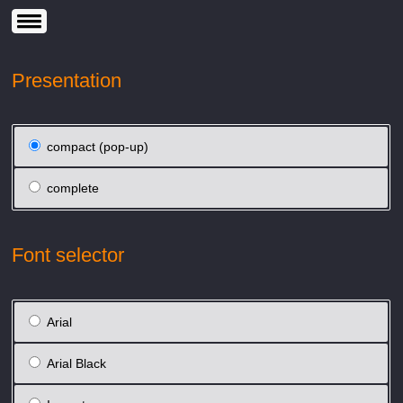
Presentation
compact (pop-up)
complete
Font selector
Arial
Arial Black